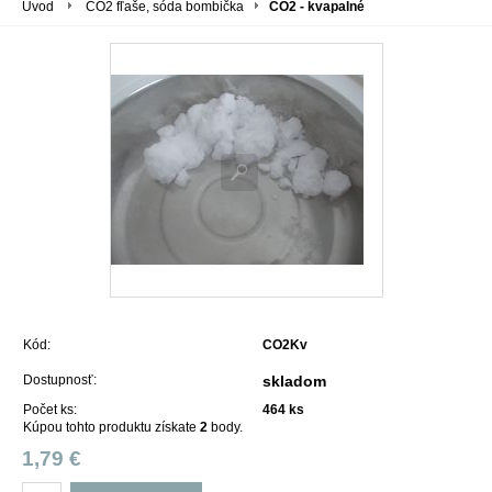
Úvod
CO2 fľaše, sóda bombička
CO2 - kvapalné
Kód:
CO2Kv
Dostupnosť:
skladom
Počet ks:
464
ks
Kúpou tohto produktu získate
2
body.
1,79 €