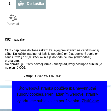
Do košíka
Porovnať
CO2 - kvapalné
CO2 - naplnené do fľaše zákazníka, a jej prevážením na certifikovanej
váhe. Ku každej naplnenej fľaši je potrebné prirátať servisný poplatok -
servis CO2, j.c.: 3,00 €/ks, ak nie je dohodnuté inak (veľkoodber,
prenájom).
Na obrázku je CO2 v pevnej forme - suchý ľad, ktorý postupne sublimuje
na plynné CO2.
Vstup:
G3/4"; W21.8x1/14"
Táto webová stránka používa iba nevyhnutné
Podeľte sa
súbory cookies. Prehliadaním webovej stránky
Dodanie tovaru
vyjadrujete súhlas s ich používaním.
Zistiť viac