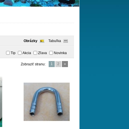
Obrázky
Tabuľka
Tip
Akcia
Zľava
Novinka
1
2
»
Zobraziť stranu: