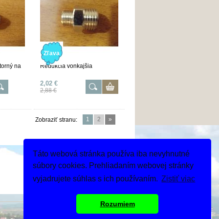
Zľava
torný na
Redukcia vonkajšia
2,02 €
2,88 €
1
2
»
Zobraziť stranu:
Táto webová stránka používa iba nevyhnutné
súbory cookies. Prehliadaním webovej stránky
vyjadrujete súhlas s ich používaním.
Zistiť viac
Rozumiem
Tvorba webshopu - Atomer.sk