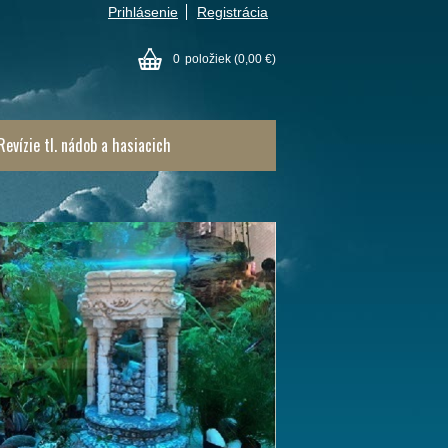
Prihlásenie
Registrácia
0
položiek
(0,00 €)
Revízie tl. nádob a hasiacich