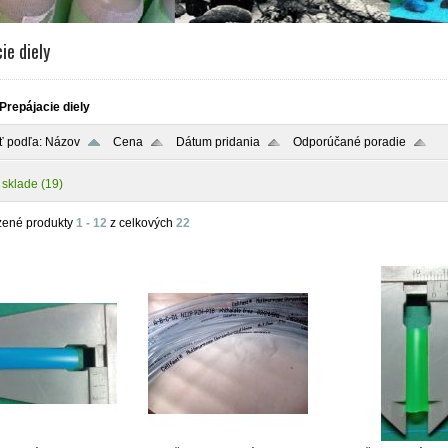
ie diely
Prepájacie diely
ť podľa:
Názov
Cena
Dátum pridania
Odporúčané poradie
 sklade
(19)
zené produkty
1 - 12
z celkových
22