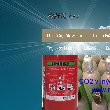
CO2 fľaše, sóda výmena
Technik Pož
Tvoj šikovný nákup
MIGASS
Ko