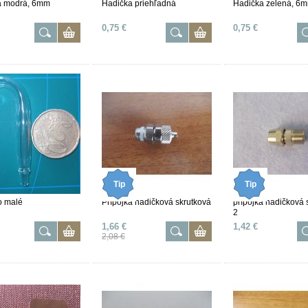
a modrá, 6mm
Hadička priehľadná
Hadička zelená, 6
0,75 €
0,75 €
Tip
Tip
o malé
Prípojka hadičková skrutková
prípojka hadičková 
2
1,66 €
1,42 €
2,08 €