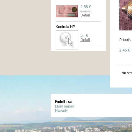
2,58 €
5,30 €
Detail
Kontrola HP
5,- €
Detail
Prípojk
2,45 €
Na str
Podeľte sa
Mám nápad
Nápady
Copyright 2019 - 2026 © MIGASS