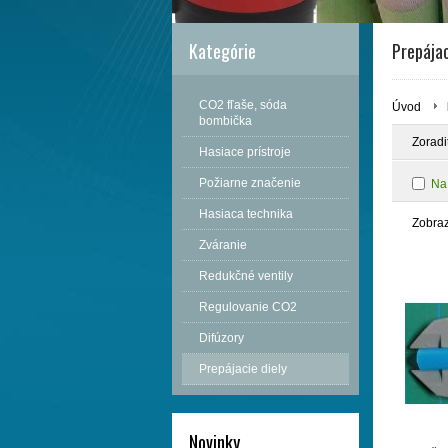
Kategórie
Prepájac
CO2 fľaše, sóda
Úvod
bombička
Zoradi
Hasiace prístroje
Požiarne značenie
Na
Hasiaca technika
Zobra
Zváranie
Redukčné ventily
Regulovanie CO2
Difúzory
Prepájacie diely
Novinky