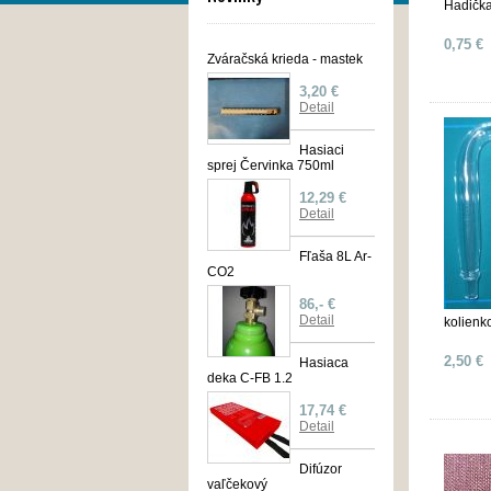
Hadičk
0,75 €
Zváračská krieda - mastek
3,20 €
Detail
Hasiaci
sprej Červinka 750ml
12,29 €
Detail
Fľaša 8L Ar-
CO2
86,- €
Detail
kolienk
2,50 €
Hasiaca
deka C-FB 1.2
17,74 €
Detail
Difúzor
vaľčekový