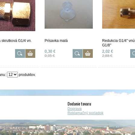
a skrutková G1/4 vn.
Prísavka malá
Redukcia G1/4" vnú
G1/8"
0,30 €
2,02 €
0,35 €
2,88 €
anu:
produktov.
Dodanie tovaru
Doprava
Reklamačný poriadok