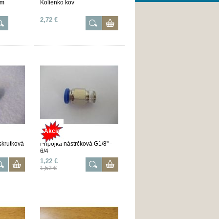
mm
Kolienko kov
2,72 €
Akcia
skrutková
Prípojka nástrčková G1/8" -
6/4
1,22 €
1,52 €