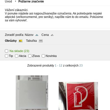
Úvod
Požiarne značenie
Vážení zákazníci.
V ponuke nájdete asi najpoužívanejšie označenia. Ak potrebujete nejaké
atipické (veľkorozmerné, pre seníky), napíšte nám to do emailu. Pokúsime
sa vám vyhovieť.
Zoradiť podľa:
Názov
Cena
Obrázky
Tabuľka
Na sklade
(23)
Tip
Akcia
Zľava
Novinka
Zobrazené produkty
1 - 12
z celkových
23