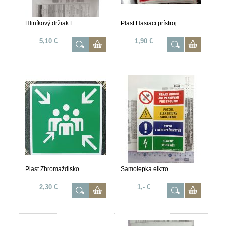
Hliníkový držiak L
Plast Hasiaci prístroj
5,10 €
1,90 €
Plast Zhromaždisko
Samolepka elktro
2,30 €
1,- €