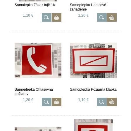
Samolepka Zákaz fajčiť tx
Samoplepka Hadicové
zariadenie
1,10 €
1,20 €
Samoplepka Ohlasovňa
Samoplepka Požiarna klapka
požiarov
1,20 €
1,10 €