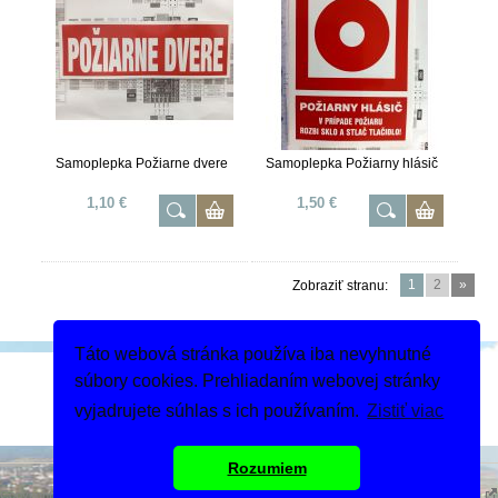
Samoplepka Požiarne dvere
Samoplepka Požiarny hlásič
1,10 €
1,50 €
1
2
»
Zobraziť stranu:
Táto webová stránka používa iba nevyhnutné
Podeľte sa
súbory cookies. Prehliadaním webovej stránky
Dodanie tovaru
vyjadrujete súhlas s ich používaním.
Zistiť viac
Rozumiem
Copyright 2019 - 2026 © MIGASS
Tvorba webshopu - Atomer.sk