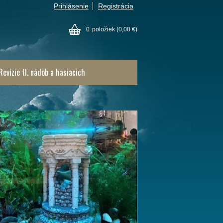
Prihlásenie
Registrácia
0
položiek
(0,00 €)
Revízie tl. nádob a hasiacich