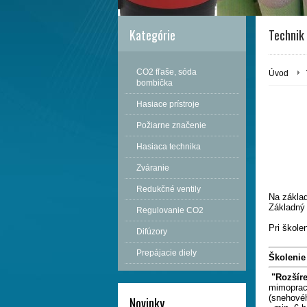
Kategórie
Technik 
CO2 fľaše, sóda
Úvod
bombička
Hasiace prístroje
Požiarne značenie
Hasiaca technika
Zváranie
Redukčné ventily
Na zákla
Základný 
Regulovanie CO2
Pri škole
Difúzory
Prepájacie diely
Školenie
"Rozšír
mimopra
(snehovéh
Novinky