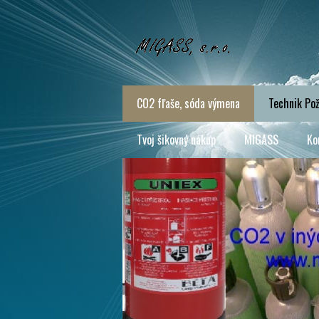
CO2 fľaše, sóda výmena
Technik Pož
Tvoj šikovný nákup
MIGASS
Ko