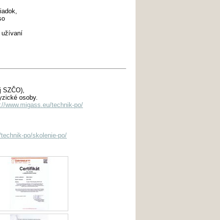
iadok,
so
 užívaní
aj SZČO),
 fyzické osoby.
p://www.migass.eu/technik-po/
technik-po/skolenie-po/