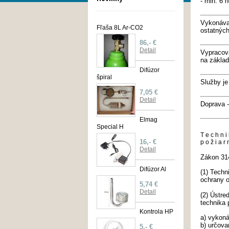
- min. 6 
Vykonáv
Fľaša 8L Ar-CO2
ostatných
86,- €
Detail
Vypracova
na základ
Difúzor
špiral
Služby je
7,05 €
Detail
Doprava 
Elmag
Special H
T e c h n i 
16,- €
p o ž i a r 
Detail
Zákon 31
Difúzor Al
(1) Techn
ochrany o
5,74 €
Detail
(2) Ústre
technika 
Kontrola HP
a) vykoná
b) určova
5,- €