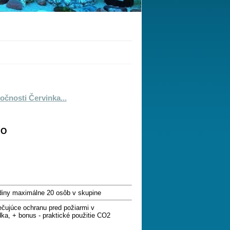
očnosti Červinka...
PO
odiny maximálne 20 osôb v skupine
čujúce ochranu pred požiarmi v
dka, + bonus - praktické použitie CO2