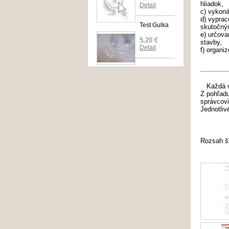
hliadok,
Detail
c) vykoná
d) vyprac
Test Gulka
skutočný
e) určova
5,20 €
stavby,
Detail
f) organi
Každá vaš
Z pohľadu
správcovi
Jednotliv
Rozsah šk