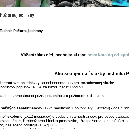
Požiarnej ochrany
Technik Požiarnej ochrany
Váženízákazníci, nechajte si ujsť
nový katalóg od spol
Ako si objednať služby technika 
de emailovej objednávky sa dohodneme na vami požadovanej službe.
hodinový poplatok je 15€ za každú začatú hodinu.
niach si zamestnanci pozrú prezentáciu o požiaroch + diskusia.
 bežných zamestnancov
(1x24 mesiacov + novoprijatý + externí) - cca 4 h
ené" š
kolenie
(1x12 mesiacov) o vedúcich zamestnancov,
pre osoby zabezpe
covnom čase,
Protipožiarna hliadka pracoviska,
Protipožiarna asistenčná hlia
o) hasiaceho prístroja (1,5kg CO2)