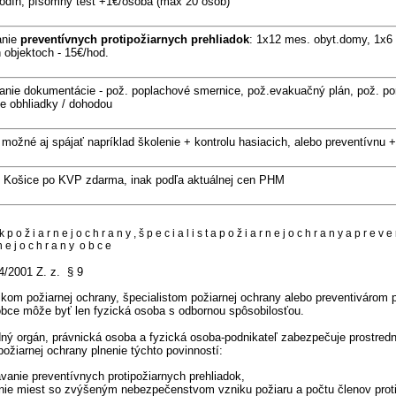
hodín, písomný test +1€/osoba (max 20 osôb)
anie
preventívnych protipožiarnych prehliadok
: 1x12 mes. obyt.domy, 1x6 
 objektoch - 15€/hod.
nie dokumentácie - pož. poplachové smernice, pož.evakuačný plán, pož. poria
e obhliadky / dohodou
 možné aj spájať napríklad školenie + kontrolu hasiacich, alebo preventívnu +
- Košice po KVP zdarma, inak podľa aktuálnej cen PHM
k p o ž i a r n e j o c h r a n y , š p e c i a l i s t a p o ž i a r n e j o c h r a n y a p r e v e 
n e j o c h r a n y o b c e
4/2001 Z. z. § 9
ikom požiarnej ochrany, špecialistom požiarnej ochrany alebo preventivárom p
bce môže byť len fyzická osoba s odbornou spôsobilosťou.
dný orgán, právnická osoba a fyzická osoba-podnikateľ zabezpečuje prostred
požiarnej ochrany plnenie týchto povinností:
vanie preventívnych protipožiarnych prehliadok,
nie miest so zvýšeným nebezpečenstvom vzniku požiaru a počtu členov prot