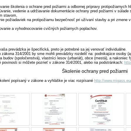
vanie školenia o ochrane pred požiarmi a odbornej prípravy protipožiarnych hl
úvanie, vedenie a udržiavanie dokumentácie ochrany pred požiarmi v súlade 
m stavom,
nie požiadaviek na protipožiarnu bezpečnosť pri užívaní stavby a pri zmene v
zovanie a vyhodnocovanie cvičných požiarnych poplachov.
a prevádzka je špecifická, preto je potrebné sa jej venovať individuálne.
 zákona 314/2001 by sme mohli prevádzky rozdeliť na: podnikajúce osoby (
a budov (spoločenstvá), vlastníci lesov (urbariát), obce (mestá), a nakoniec
é povinosti si môžete pozrieť v zákone 314/2001, alebo na podstránkach:
htt
Školenie ochrany pred požiarmi
olení popísaný v zákone a vyhláške je viac rozpísané
http://www.migass.eu/