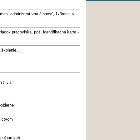
mes. administratívna činnosť, 1x3mes. v
dok pracoviska, pož. identifikačná karta -
 školenie...
n t i v á r
ožiarnej
níctvom
ipožiarnych