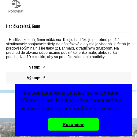
Porovnať
Hadička zelená, 6mm
Hadička zelená, 6mm mäkčená. K tejto hadičke je potrebné použiť
skrutkovacie spojovacie diely, na nástrčkové diely nie je vhodná. Určená je
predovšetkým na nižšie tlaky (2 Bar max), k tradičným difúzorom. Na
prechod do akvária odporúčame použiť kolienko malé, alebo rúrka
priechodzia 19 cm, sklo, aby sa predišlo zalomeniu hadičky.
Vstup:
4
Výstup:
6
Táto webová stránka používa iba nevyhnutné
Podeľte sa
súbory cookies. Prehliadaním webovej stránky
Dodanie tovaru
vyjadrujete súhlas s ich používaním.
Zistiť viac
Rozumiem
Copyright 2019 - 2026 © MIGASS
Tvorba webshopu - Atomer.sk