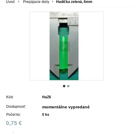
Úvod
Prepájacie diely
Hadička zelená, 6mm
Kód:
HaZ6
Dostupnosť:
momentálne vypredané
Počet ks:
0
ks
0,75 €