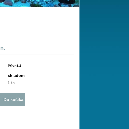
n.
PSvn1/4
skladom
1
ks
Do košíka