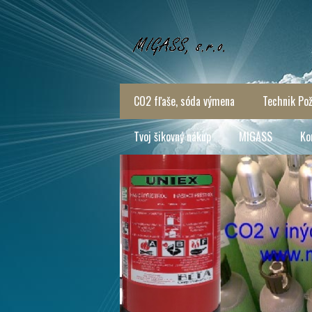
CO2 fľaše, sóda výmena
Technik Pož
Tvoj šikovný nákup
MIGASS
Ko