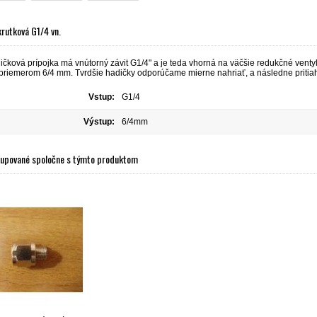
krutková G1/4 vn.
čková prípojka má vnútorný závit G1/4" a je teda vhorná na väčšie redukčné venty
 priemerom 6/4 mm. Tvrdšie hadičky odporúčame mierne nahriať, a následne pritia
Vstup:
G1/4
Výstup:
6/4mm
kupované spoločne s týmto produktom