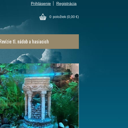
Prihlásenie
Registrácia
0
položiek
(0,00 €)
Revízie tl. nádob a hasiacich