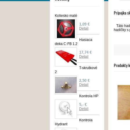
Prípojka s
Koliesko malé
1,09 €
Táto hadi
Detail
hadičky s
Hasiaca
deka C-FB 1.2
17,74 €
Detail
Produkty 
T-skrutkové
2
2,50 €
Detail
Kontrola HP
5,- €
Detail
Kontrola
Hydrant