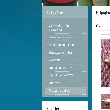
Kategórie
Prípojka
CO2 fľaše, sóda
Úvod
bombička
Hasiace prístroje
Požiarne značenie
Hasiaca technika
Zváranie
Redukčné ventily
Regulovanie CO2
Difúzory
Prepájacie diely
Novinky