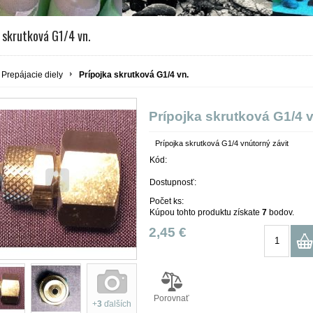
 skrutková G1/4 vn.
Prepájacie diely
Prípojka skrutková G1/4 vn.
Prípojka skrutková G1/4 v
Prípojka skrutková G1/4 vnútorný závit
Kód:
Dostupnosť:
Počet ks:
Kúpou tohto produktu získate
7
bodov.
2,45 €
Porovnať
+
3
ďalších