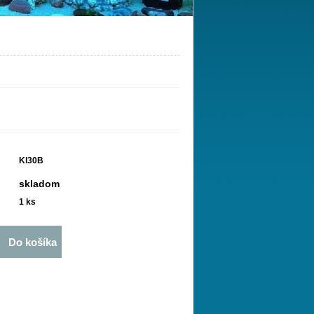
Kl30B
skladom
1
ks
Do košíka