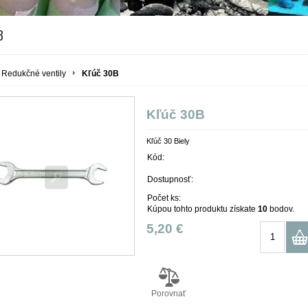
B
Redukčné ventily
Kľúč 30B
Kľúč 30B
Kľúč 30 Biely
Kód:
Dostupnosť:
Počet ks:
Kúpou tohto produktu získate
10
bodov.
5,20 €
Porovnať