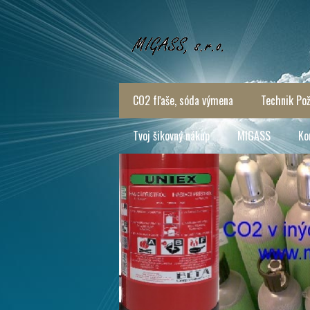
CO2 fľaše, sóda výmena
Technik Pož
Tvoj šikovný nákup
MIGASS
Ko