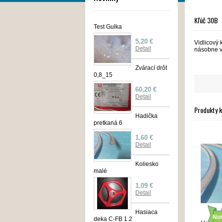
Kľúč 30B
Test Gulka
5,20 €
Vidlicový
Detail
násobne vy
Zvárací drôt
0,8_15
60,20 €
Detail
Produkty 
Hadička
pretkaná 6
1,60 €
Detail
Koliesko
malé
1,09 €
Detail
Hasiaca
No
deka C-FB 1.2