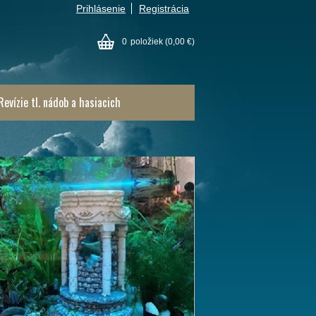
Prihlásenie
Registrácia
0
položiek
(0,00 €)
Revízie tl. nádob a hasiacich