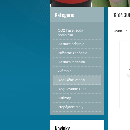
Kategórie
Kľúč 30
CO2 fľaše, sóda
Úvod
bombička
Hasiace prístroje
Požiarne značenie
Hasiaca technika
Zváranie
Redukčné ventily
Regulovanie CO2
Difúzory
Prepájacie diely
Novinky