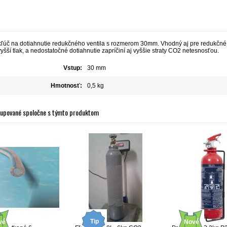
 kľúč na dotiahnutie redukčného ventila s rozmerom 30mm. Vhodný aj pre redukčné 
šší tlak, a nedostatočné dotiahnutie zapríčiní aj vyššie straty CO2 netesnosťou.
Vstup:
30 mm
Hmotnosť:
0,5 kg
kupované spoločne s týmto produktom
Tip
vé
Nové