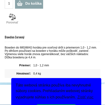
Do košíka
Porovnať
Bowden červený
Bowden do MIG/MAG horáka pre oceľový drôt s priemerom 1,0 - 1,2 mm.
Po dlhšom používaní sa bowden v horáku môže poškodiť, zaniesť.
Výmenou viete horák znova zgenerálkovať, bez väčších nákladov.
Dĺžka bowdenu je 4,4 m.
Priemer:
1,0 - 1,2 mm
Hmotnosť:
0,4 kg
Táto webová stránka používa iba nevyhnutné
Podeľte sa
súbory cookies. Prehliadaním webovej stránky
Dodanie tovaru
vyjadrujete súhlas s ich používaním.
Zistiť viac