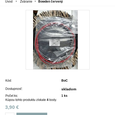
Úvod
Zváranie
Bowden červený
Kód:
BoC
Dostupnosť:
skladom
Počet ks:
1
ks
Kúpou tohto produktu získate
4
body.
3,90 €