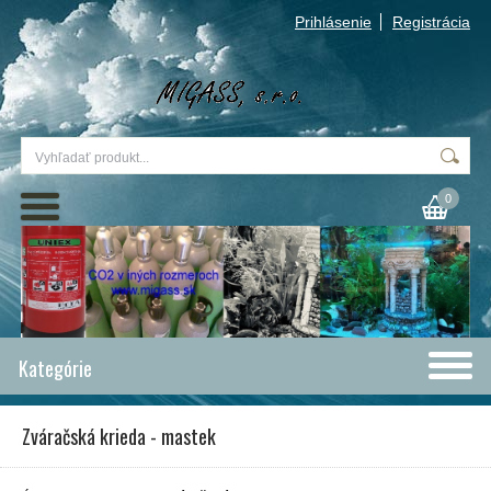
Prihlásenie
Registrácia
0
Kategórie
Zváračská krieda - mastek