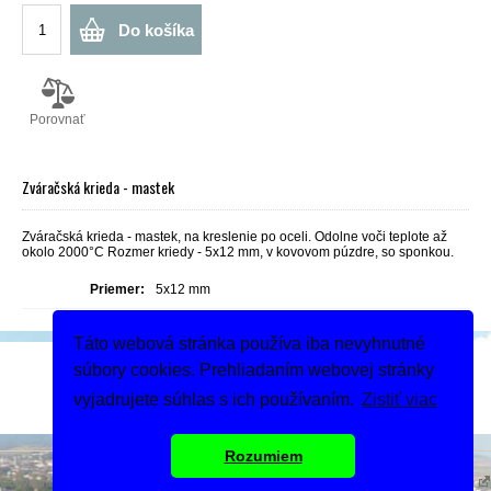
Do košíka
Porovnať
Zváračská krieda - mastek
Zváračská krieda - mastek, na kreslenie po oceli. Odolne voči teplote až
okolo 2000°C Rozmer kriedy - 5x12 mm, v kovovom púzdre, so sponkou.
Priemer:
5x12 mm
Táto webová stránka používa iba nevyhnutné
Podeľte sa
súbory cookies. Prehliadaním webovej stránky
Dodanie tovaru
vyjadrujete súhlas s ich používaním.
Zistiť viac
Rozumiem
Copyright 2019 - 2026 © MIGASS
Tvorba webshopu - Atomer.sk