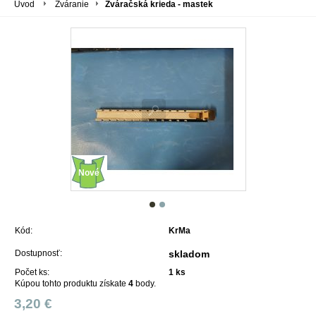
Úvod
Zváranie
Zváračská krieda - mastek
Nové
Kód:
KrMa
Dostupnosť:
skladom
Počet ks:
1
ks
Kúpou tohto produktu získate
4
body.
3,20 €