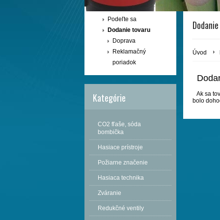
Podeľte sa
Dodanie
Dodanie tovaru
Doprava
Reklamačný
Úvod
poriadok
Dodan
Ak sa tov
Kategórie
bolo doho
CO2 fľaše, sóda
bombička
Hasiace prístroje
Požiarne značenie
Hasiaca technika
Zváranie
Redukčné ventily