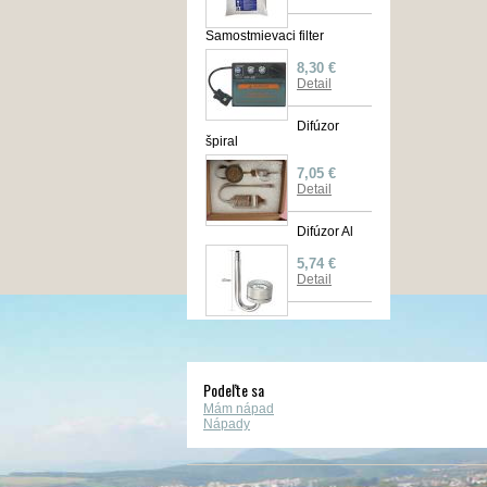
Samostmievaci filter
8,30 €
Detail
Difúzor
špiral
7,05 €
Detail
Difúzor Al
5,74 €
Detail
Podeľte sa
Mám nápad
Nápady