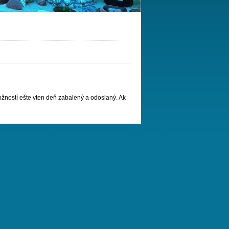
žností ešte vten deň zabalený a odoslaný. Ak