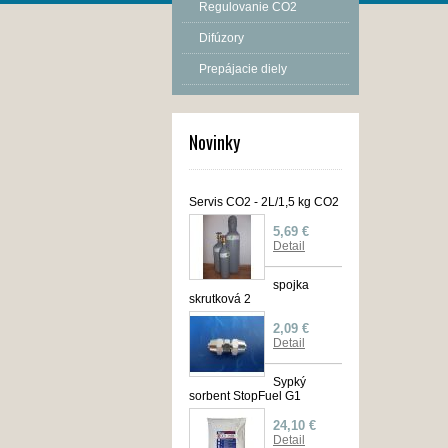
Regulovanie CO2
Difúzory
Prepájacie diely
Novinky
Servis CO2 - 2L/1,5 kg CO2
5,69 €
Detail
spojka
skrutková 2
2,09 €
Detail
Sypký
sorbent StopFuel G1
24,10 €
Detail