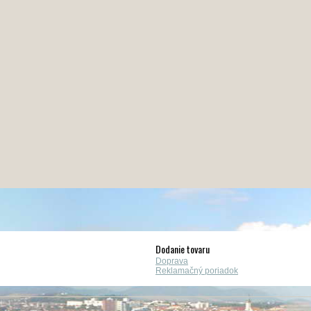
Dodanie tovaru
Doprava
Reklamačný poriadok