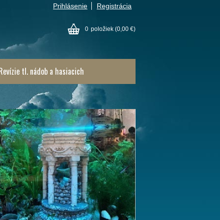
Prihlásenie
Registrácia
0
položiek
(0,00 €)
Revízie tl. nádob a hasiacich