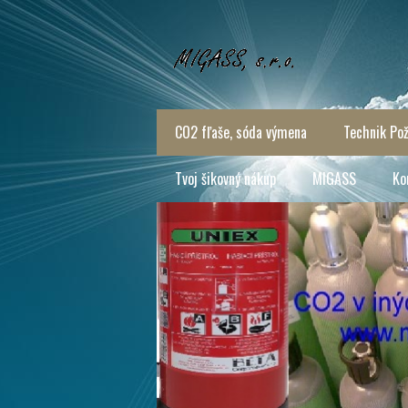
CO2 fľaše, sóda výmena
Technik Pož
Tvoj šikovný nákup
MIGASS
Ko