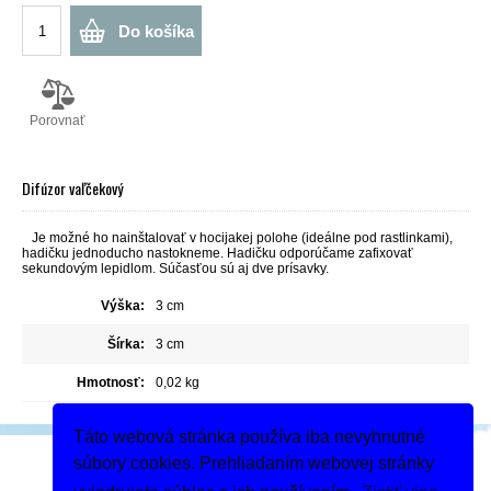
Do košíka
Porovnať
Difúzor vaľčekový
Je možné ho nainštalovať v hocijakej polohe (ideálne pod rastlinkami),
hadičku jednoducho nastokneme. Hadičku odporúčame zafixovať
sekundovým lepidlom. Súčasťou sú aj dve prísavky.
Výška:
3 cm
Šírka:
3 cm
Hmotnosť:
0,02 kg
Táto webová stránka používa iba nevyhnutné
Podeľte sa
súbory cookies. Prehliadaním webovej stránky