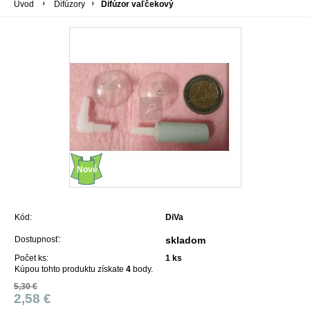
Úvod
Difúzory
Difúzor vaľčekový
Nové
Kód:
DiVa
Dostupnosť:
skladom
Počet ks:
1
ks
Kúpou tohto produktu získate
4
body.
5,30 €
2,58 €