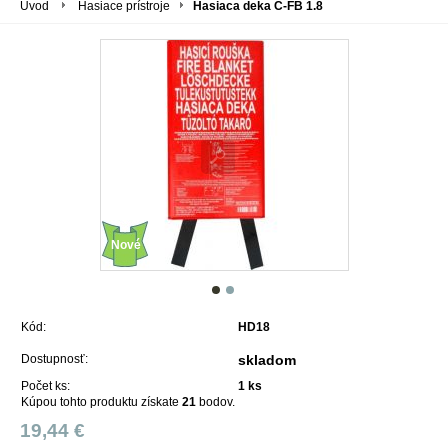
Úvod
Hasiace prístroje
Hasiaca deka C-FB 1.8
Nové
Kód:
HD18
Dostupnosť:
skladom
Počet ks:
1
ks
Kúpou tohto produktu získate
21
bodov.
19,44 €