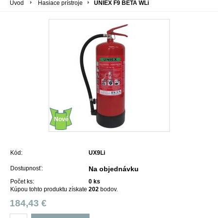
Úvod
Hasiace prístroje
UNIEX F9 BETA WLi
Nové
Kód:
UX9Li
Dostupnosť:
Na objednávku
Počet ks:
0
ks
Kúpou tohto produktu získate
202
bodov.
184,43 €