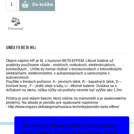
Do košíka
Porovnať
UNIEX F9 BETA WLi
Objem náplne HP je 9L s
hasivom BETA EFFEM
. Lítiové batérie už
prakticky používame všade - mobiloch, notbukoch, elektrobicykloch,
kolobežkách... Určite by nemal chýbať v domácnostiach s fotovoltickými
elektrárňami, elektromobilmi, v autopredajniach a samozrejme v
autoservisoch.
Použitie v triedach požiarov:
A– pevných látok, B – kapalných látok, D –
horľavé kovy , F – jedlé oleje a tuky, Li - lithiové baterie. Dodáva sa s
držiakom na stenu, výška rúčky od podlahy nesmie byť vyššie ako 1,5m.
Prístroj je pod stálym tlakom, ktorý vidíme na manometri a je opakovateľne
plniteľný. Na sklade je penidlo pre opakované naplnenie
- http://www.migass.sk/kategoria/hasiaca-technika/penidlo-beta-effem/
Táto webová stránka používa iba nevyhnutné
Podeľte sa
súbory cookies. Prehliadaním webovej stránky