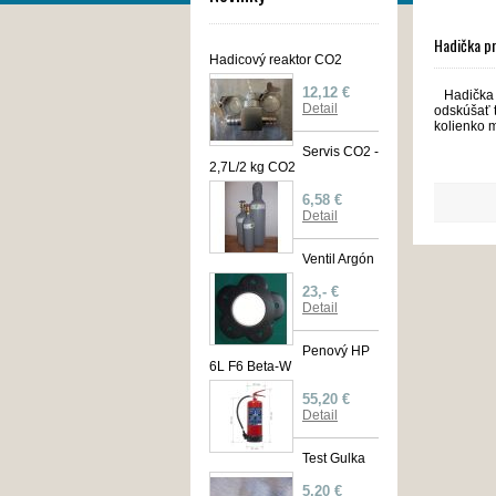
Hadička p
Hadicový reaktor CO2
12,12 €
Hadička 
Detail
odskúšať 
kolienko m
Servis CO2 -
2,7L/2 kg CO2
6,58 €
Detail
Ventil Argón
23,- €
Detail
Penový HP
6L F6 Beta-W
55,20 €
Detail
Test Gulka
5,20 €