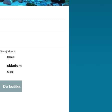
nútorný 4 mm
HbeF
skladom
5
ks
Do košíka