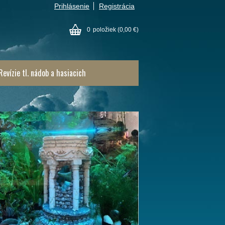
Prihlásenie
Registrácia
0
položiek
(0,00 €)
Revízie tl. nádob a hasiacich