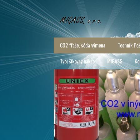
CO2 fľaše, sóda výmena
Technik Pož
Tvoj šikovný nákup
MIGASS
Ko