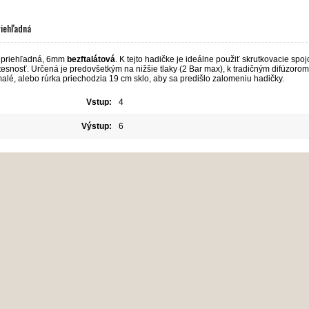
riehľadná
priehľadná, 6mm
bezftalátová
. K tejto hadičke je ideálne použiť skrutkovacie spoj
tesnosť. Určená je predovšetkým na nižšie tlaky (2 Bar max), k tradičným difúzor
alé, alebo rúrka priechodzia 19 cm sklo, aby sa predišlo zalomeniu hadičky.
Vstup:
4
Výstup:
6