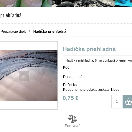
 priehľadná
Prepájacie diely
Hadička priehľadná
Hadička priehľadná
Hadička priehľadná, 6mm vonkajší priemer, v
Kód:
Dostupnosť:
Počet ks:
Kúpou tohto produktu získate
1
bod.
0,75 €
Porovnať