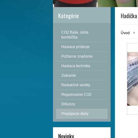
Kategórie
Hadička
CO2 fľaše, sóda
Úvod
bombička
Hasiace prístroje
Požiarne značenie
Hasiaca technika
Zváranie
Redukčné ventily
Regulovanie CO2
Difúzory
Prepájacie diely
Novinky