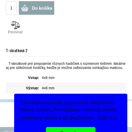
Do košíka
Porovnať
T-skrutkové 2
T-skrutkové pre prepojenie rôznych hadičiek s rozmerom 4x6mm. Ideálne
aj pre silikónové hodičky, keďže je možne zafixovanie vonkajšou maticou.
Vstup:
4x6 mm
Výstup:
4x6 mm
Táto webová stránka používa iba nevyhnutné
Podeľte sa
súbory cookies. Prehliadaním webovej stránky
Dodanie tovaru
vyjadrujete súhlas s ich používaním.
Zistiť viac