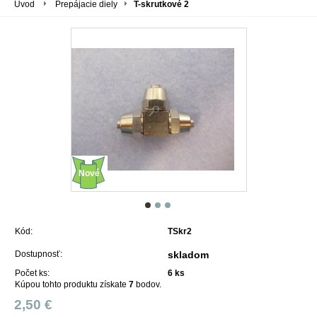
Úvod
Prepájacie diely
T-skrutkové 2
Nové
Kód:
TSkr2
Dostupnosť:
skladom
Počet ks:
6
ks
Kúpou tohto produktu získate
7
bodov.
2,50 €