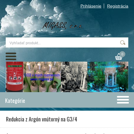
Prihlásenie
Registrácia
0
Kategórie
Redukcia z Argón vnútorný na G3/4