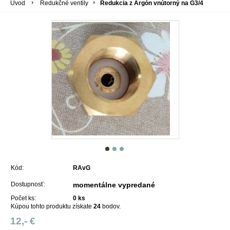
Úvod
Redukčné ventily
Redukcia z Argón vnútorný na G3/4
Kód:
RAvG
Dostupnosť:
momentálne vypredané
Počet ks:
0
ks
Kúpou tohto produktu získate
24
bodov.
12,- €