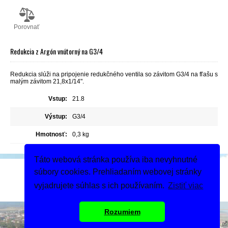
Porovnať
Redukcia z Argón vnútorný na G3/4
Redukcia slúži na pripojenie redukčného ventila so závitom G3/4 na fľašu s
malým závitom 21,8x1/14".
Vstup:
21.8
Výstup:
G3/4
Hmotnosť:
0,3 kg
Táto webová stránka používa iba nevyhnutné
Podeľte sa
súbory cookies. Prehliadaním webovej stránky
Dodanie tovaru
vyjadrujete súhlas s ich používaním.
Zistiť viac
Rozumiem
Copyright 2019 - 2026 © MIGASS
Tvorba webshopu - Atomer.sk