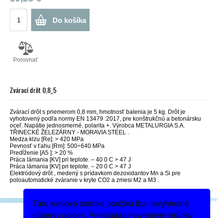
Do košíka
Porovnať
Zvárací drôt 0,8_5
Zvárací drôt s priemerom 0,8 mm, hmotnosť balenia je 5 kg. Drôt je
vyhotovený podľa normy EN 13479 :2017, pre konštrukčnú a betonársku
oceľ. Napätie jednosmerné, polarita +. Výrobca METALURGIA S.A.
TŘINECKÉ ŽELEZÁRNY - MORAVIA STEEL .
Medza klzu [Re]: > 420 MPa
Pevnosť v ťahu [Rm]: 500÷640 MPa
Predĺženie [A5 ]: > 20 %
Práca lámania [KV] pri teplote. – 40 0 C > 47 J
Práca lámania [KV] pri teplote. – 20 0 C > 47 J
Elektródový drôt , medený s prídavkom dezoxidantov Mn a Si pre
poloautomatické zváranie v kryte CO2 a zmesi M2 a M3 .
Táto webová stránka používa iba nevyhnutné
Podeľte sa
súbory cookies. Prehliadaním webovej stránky