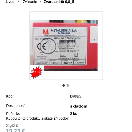
Úvod
Zváranie
Zvárací drôt 0,8_5
Akcia
Kód:
Dr08/5
Dostupnosť:
skladom
Počet ks:
2
ks
Kúpou tohto produktu získate
24
bodov.
21,42 €
19,23 €