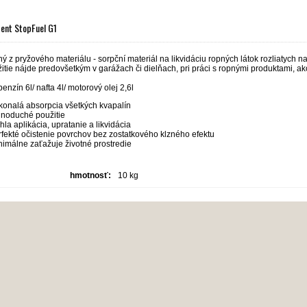
ent StopFuel G1
ý z pryžového materiálu - sorpční materiál na likvidáciu ropných látok rozliatych 
itie nájde predovšetkým v garážach či dielňach, pri práci s ropnými produktami, ako 
benzín 6l/ nafta 4l/ motorový olej 2,6l
konalá absorpcia všetkých kvapalín
dnoduché použitie
hla aplikácia, upratanie a likvidácia
rfekté očistenie povrchov bez zostatkového klzného efektu
nimálne zaťažuje životné prostredie
hmotnosť:
10 kg