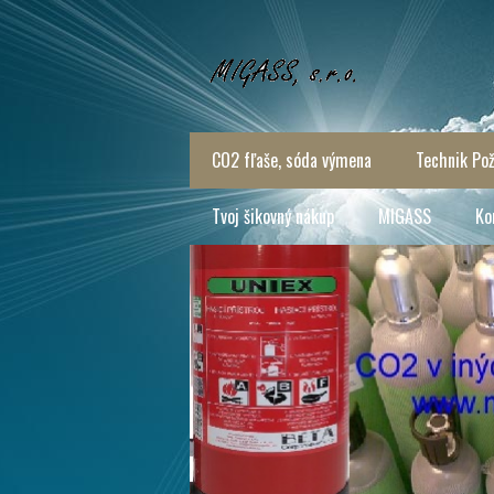
CO2 fľaše, sóda výmena
Technik Pož
Tvoj šikovný nákup
MIGASS
Ko