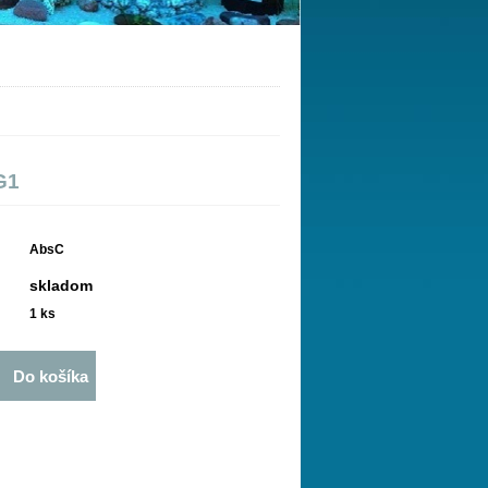
G1
AbsC
skladom
1
ks
Do košíka