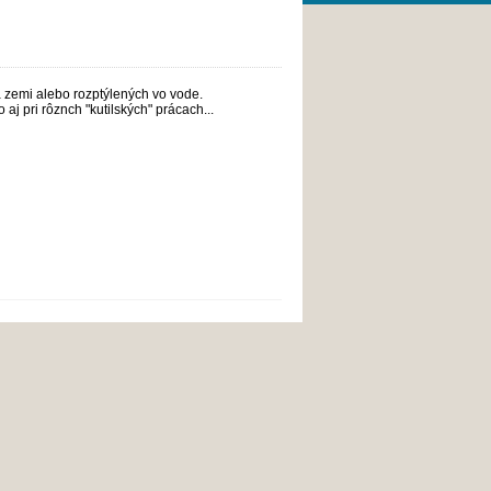
na zemi alebo rozptýlených vo vode.
aj pri rôznch "kutilských" prácach...