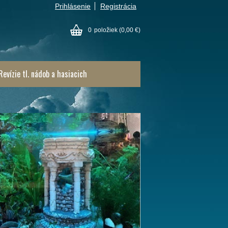
Prihlásenie
Registrácia
0
položiek
(0,00 €)
Revízie tl. nádob a hasiacich