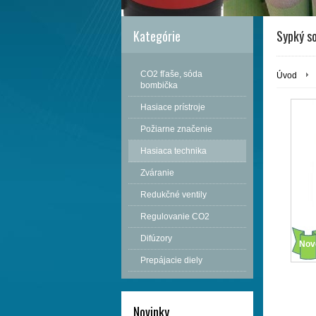
Kategórie
Sypký s
CO2 fľaše, sóda
Úvod
bombička
Hasiace prístroje
Požiarne značenie
Hasiaca technika
Zváranie
Redukčné ventily
Regulovanie CO2
Difúzory
Nov
Prepájacie diely
Novinky