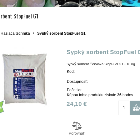
orbent StopFuel G1
Hasiaca technika
Sypký sorbent StopFuel G1
Sypký sorbent StopFuel 
Sypký sorbent Červinka StopFuel G1 - 10 kg
Kód:
Dostupnosť:
Počet ks:
Kúpou tohto produktu získate
26
bodov.
24,10 €
é
Porovnať