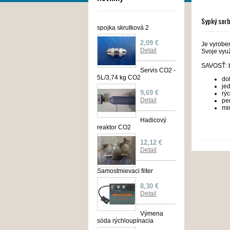
Sypký sorb
spojka skrutková 2
2,09 €
Je vyroben
Detail
Svoje využ
SAVOSŤ:
Servis CO2 -
5L/3,74 kg CO2
do
je
9,69 €
rýc
Detail
pe
mi
Hadicový
reaktor CO2
12,12 €
Detail
Samostmievaci filter
8,30 €
Detail
Výmena
sóda rýchloupínacia