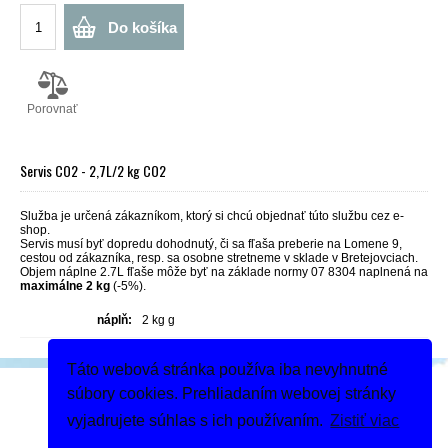
Do košíka
Porovnať
Servis CO2 - 2,7L/2 kg CO2
Služba je určená zákazníkom, ktorý si chcú objednať túto službu cez e-
shop.
Servis musí byť dopredu dohodnutý, či sa fľaša preberie na Lomene 9,
cestou od zákazníka, resp. sa osobne stretneme v sklade v Bretejovciach.
Objem náplne 2.7L fľaše môže byť na základe normy 07 8304 naplnená na
maximálne 2 kg
(-5%).
náplň:
2 kg g
Táto webová stránka používa iba nevyhnutné
Podeľte sa
súbory cookies. Prehliadaním webovej stránky
Dodanie tovaru
vyjadrujete súhlas s ich používaním.
Zistiť viac