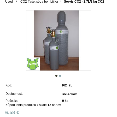
Úvod
CO2 fľaše, sóda bombička
Servis CO2 - 2,7L/2 kg CO2
Nové
Kód:
Pl2_7L
Dostupnosť:
skladom
Počet ks:
9
ks
Kúpou tohto produktu získate
12
bodov.
6,58 €