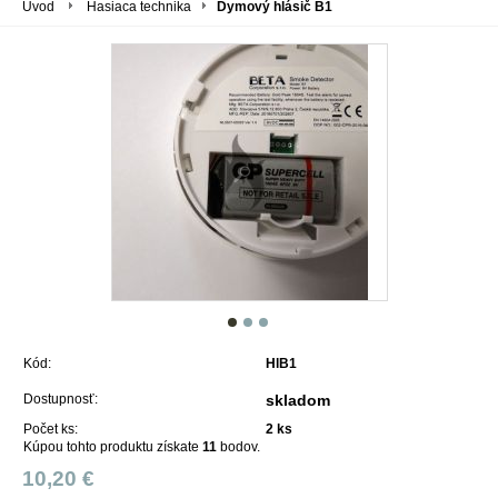
Úvod
Hasiaca technika
Dymový hlásič B1
Kód:
HlB1
Dostupnosť:
skladom
Počet ks:
2
ks
Kúpou tohto produktu získate
11
bodov.
10,20 €