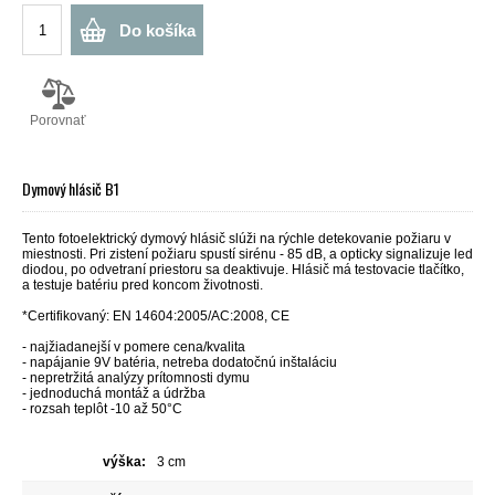
Do košíka
Porovnať
Dymový hlásič B1
Tento fotoelektrický dymový hlásič slúži na rýchle detekovanie požiaru v
miestnosti. Pri zistení požiaru spustí sirénu - 85 dB, a opticky signalizuje led
diodou, po odvetraní priestoru sa deaktivuje. Hlásič má testovacie tlačítko,
a testuje batériu pred koncom životnosti.
*Certifikovaný: EN 14604:2005/AC:2008, CE
- najžiadanejší v pomere cena/kvalita
- napájanie 9V batéria, netreba dodatočnú inštaláciu
- nepretržitá analýzy prítomnosti dymu
- jednoduchá montáž a údržba
- rozsah teplôt -10 až 50°C
výška:
3 cm