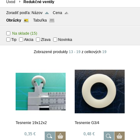
Úvod
Redukčné ventily
Zoradiť podľa:
Názov
Cena
Obrázky
Tabuľka
Na sklade
(15)
Tip
Akcia
Zľava
Novinka
Zobrazené produkty
13 - 19
z celkových
19
Tesnenie 19x12x2
Tesnenie G3/4
0,35 €
0,48 €