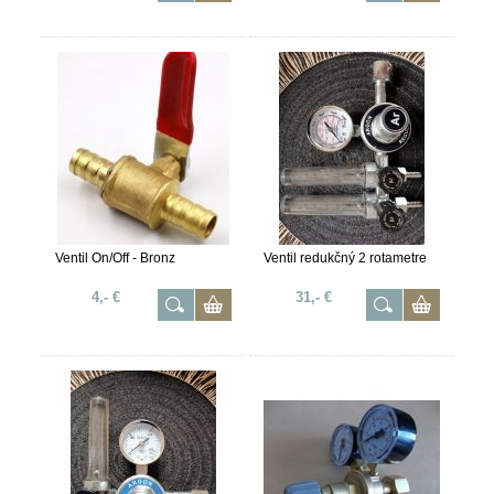
Ventil On/Off - Bronz
Ventil redukčný 2 rotametre
4,- €
31,- €