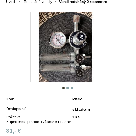
Úvod
Redukčné ventily
Ventil redukčný 2 rotametre
Kód:
Rv2R
Dostupnosť:
skladom
Počet ks:
1
ks
Kúpou tohto produktu získate
61
bodov.
31,- €