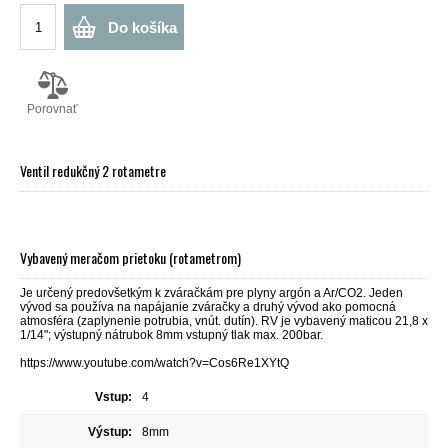
Do košíka
Porovnať
Ventil redukčný 2 rotametre
Vybavený meračom prietoku (rotametrom)
Je určený predovšetkým k zváračkám pre plyny argón a Ar/CO2. Jeden
vývod sa používa na napájanie zváračky a druhý vývod ako pomocná
atmosféra (zaplynenie potrubia, vnút. dutín). RV je vybavený maticou 21,8 x
1/14"; výstupný nátrubok 8mm vstupný tlak max. 200bar.
https://www.youtube.com/watch?v=Cos6Re1XYtQ
Vstup:
4
Výstup:
8mm