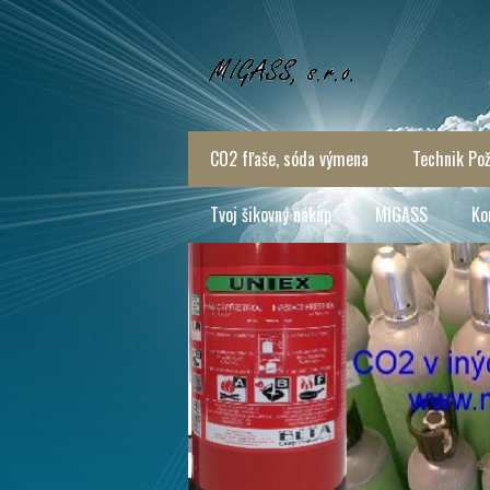
CO2 fľaše, sóda výmena
Technik Pož
Tvoj šikovný nákup
MIGASS
Ko