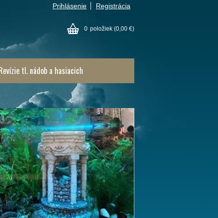
Prihlásenie
Registrácia
0
položiek
(0,00 €)
Revízie tl. nádob a hasiacich