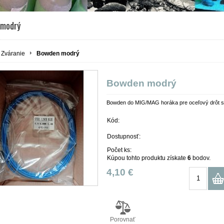
 modrý
Zváranie
Bowden modrý
Bowden modrý
Bowden do MIG/MAG horáka pre oceľový drôt s 
Kód:
Dostupnosť:
Počet ks:
Kúpou tohto produktu získate
6
bodov.
4,10 €
Porovnať