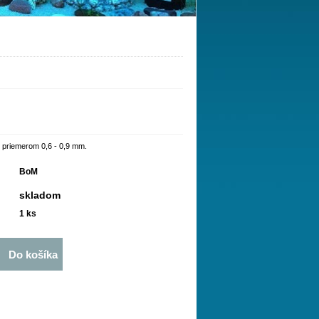
priemerom 0,6 - 0,9 mm.
BoM
skladom
1
ks
Do košíka