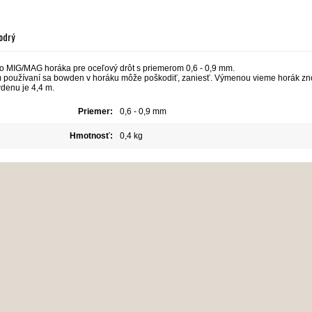
odrý
 MIG/MAG horáka pre oceľový drôt s priemerom 0,6 - 0,9 mm.
 používaní sa bowden v horáku môže poškodiť, zaniesť. Výmenou vieme horák zno
denu je 4,4 m.
Priemer:
0,6 - 0,9 mm
Hmotnosť:
0,4 kg