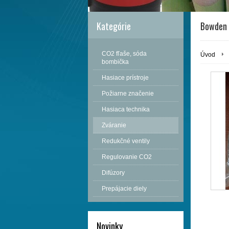
Kategórie
Bowden
CO2 fľaše, sóda
Úvod
bombička
Hasiace prístroje
Požiarne značenie
Hasiaca technika
Zváranie
Redukčné ventily
Regulovanie CO2
Difúzory
Prepájacie diely
Novinky