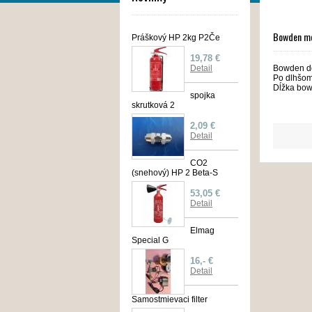
Bowden m
Práškový HP 2kg P2Če
19,78 €
Bowden do
Detail
Po dlhšom
Dĺžka bow
spojka
skrutková 2
2,09 €
Detail
CO2
(snehový) HP 2 Beta-S
53,05 €
Detail
Elmag
Special G
16,- €
Detail
Samostmievaci filter