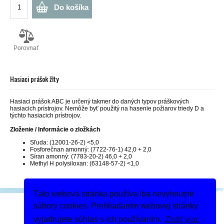
Do košíka
Porovnať
Hasiaci prášok žlty
Hasiaci prášok ABC je určený takmer do daných typov práškových
hasiacich prístrojov. Nemôže byť použitý na hasenie požiarov triedy D a
týchto hasiacich prístrojov.
Zloženie / Informácie o zložkách
Sľuda: (12001-26-2) <5,0
Fosforečnan amonný: (7722-76-1) 42,0 + 2,0
Síran amonný: (7783-20-2) 46,0 + 2,0
Methyl H polysiloxan: (63148-57-2) <1,0
Táto webová stránka používa iba nevyhnutné
Podeľte sa
súbory cookies. Prehliadaním webovej stránky
Dodanie tovaru
vyjadrujete súhlas s ich používaním.
Zistiť viac