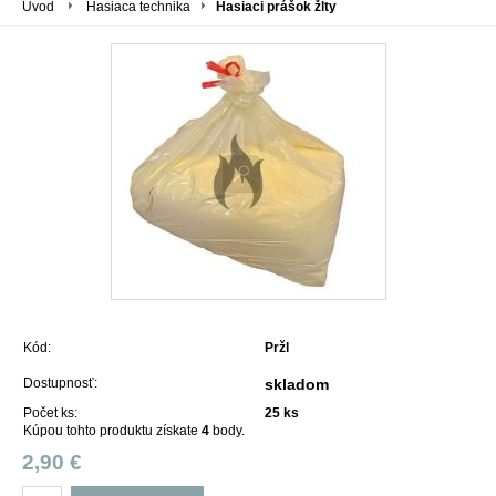
Úvod
Hasiaca technika
Hasiaci prášok žlty
Kód:
Pržl
Dostupnosť:
skladom
Počet ks:
25
ks
Kúpou tohto produktu získate
4
body.
2,90 €