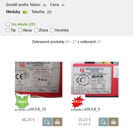
Zoradiť podľa:
Názov
Cena
Obrázky
Tabuľka
Na sklade
(26)
Tip
Akcia
Zľava
Novinka
Zobrazené produkty
25 - 27
z celkových
27
Akcia
Nové
Zvárací drôt 0,8_15
Zvárací drôt 0,8_5
60,20 €
19,23 €
21,42 €