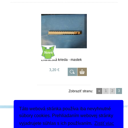
Nové
Zváračská krieda - mastek
3,20 €
«
1
2
3
Zobraziť stranu:
Táto webová stránka používa iba nevyhnutné
Podeľte sa
súbory cookies. Prehliadaním webovej stránky
Dodanie tovaru
vyjadrujete súhlas s ich používaním.
Zistiť viac