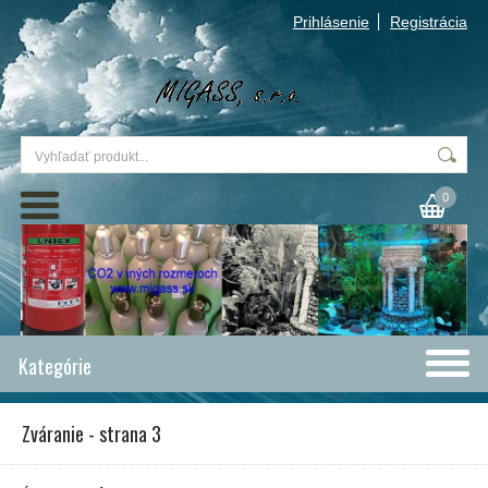
Prihlásenie
Registrácia
0
Kategórie
Zváranie - strana 3