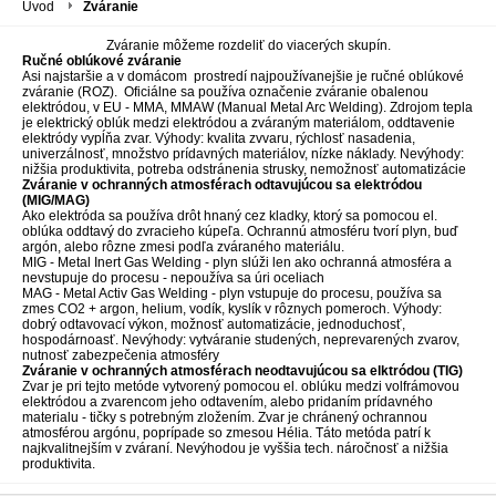
Úvod
Zváranie
Zváranie môžeme rozdeliť do viacerých skupín.
Ručné oblúkové zváranie
Asi najstaršie a v domácom prostredí najpoužívanejšie je ručné oblúkové
zváranie (ROZ). Oficiálne sa používa označenie zváranie obalenou
elektródou, v EU - MMA, MMAW (Manual Metal Arc Welding). Zdrojom tepla
je elektrický oblúk medzi elektródou a zváraným materiálom, oddtavenie
elektródy vypĺňa zvar. Výhody: kvalita zvvaru, rýchlosť nasadenia,
univerzálnosť, množstvo prídavných materiálov, nízke náklady. Nevýhody:
nižšia produktivita, potreba odstránenia strusky, nemožnosť automatizácie
Zváranie v ochranných atmosférach odtavujúcou sa elektródou
(MIG/MAG)
Ako elektróda sa používa drôt hnaný cez kladky, ktorý sa pomocou el.
oblúka oddtavý do zvracieho kúpeľa. Ochrannú atmosféru tvorí plyn, buď
argón, alebo rôzne zmesi podľa zváraného materiálu.
MIG - Metal Inert Gas Welding - plyn slúži len ako ochranná atmosféra a
nevstupuje do procesu - nepoužíva sa úri oceliach
MAG - Metal Activ Gas Welding - plyn vstupuje do procesu, používa sa
zmes CO2 + argon, helium, vodík, kyslík v rôznych pomeroch. Výhody:
dobrý odtavovací výkon, možnosť automatizácie, jednoduchosť,
hospodárnoasť. Nevýhody: vytváranie studených, neprevarených zvarov,
nutnosť zabezpečenia atmosféry
Zváranie v ochranných atmosférach neodtavujúcou sa elktródou (TIG)
Zvar je pri tejto metóde vytvorený pomocou el. oblúku medzi volfrámovou
elektródou a zvarencom jeho odtavením, alebo pridaním prídavného
materialu - tičky s potrebným zložením. Zvar je chránený ochrannou
atmosférou argónu, poprípade so zmesou Hélia. Táto metóda patrí k
najkvalitnejším v zváraní. Nevýhodou je vyššia tech. náročnosť a nižšia
produktivita.