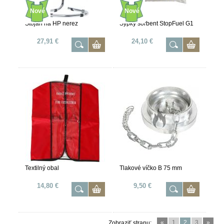
Nové
Nové
Stojan na HP nerez
Sypký sorbent StopFuel G1
27,91 €
24,10 €
Textilný obal
Tlakové víčko B 75 mm
14,80 €
9,50 €
«
1
2
3
»
Zobraziť stranu: