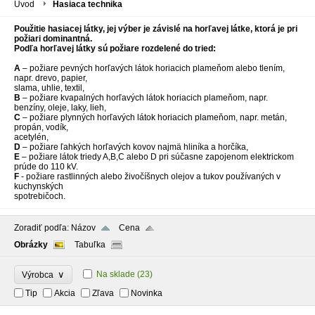
Úvod
Hasiaca technika
Použitie hasiacej látky, jej výber je závislé na horľavej látke, ktorá je pri
požiari dominantná.
Podľa horľavej látky sú požiare rozdelené do tried:
A
– požiare pevných horľavých látok horiacich plameňom alebo tlením,
napr. drevo, papier,
slama, uhlie, textil,
B
– požiare kvapalných horľavých látok horiacich plameňom, napr.
benzíny, oleje, laky, lieh,
C
– požiare plynných horľavých látok horiacich plameňom, napr. metán,
propán, vodík,
acetylén,
D
– požiare ľahkých horľavých kovov najmä hliníka a horčíka,
E
– požiare látok triedy A,B,C alebo D pri súčasne zapojenom elektrickom
prúde do 110 kV.
F
- požiare rastlinných alebo živočíšnych olejov a tukov používaných v
kuchynských
spotrebičoch.
Zoradiť podľa:
Názov
Cena
Obrázky
Tabuľka
∨
Na sklade
(23)
Výrobca
Tip
Akcia
Zľava
Novinka